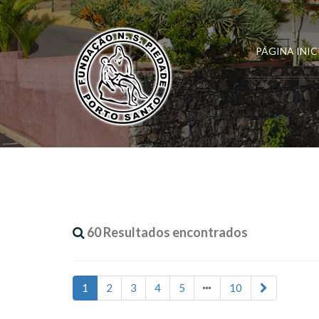
PÁGINA INIC
60 Resultados encontrados
1
2
3
4
5
10