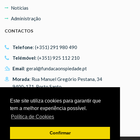
Notícias
Administração
CONTACTOS
Telefone
: (+351) 291 980 490
Telémóvel
: (+351) 925 112 210
Email
:
geral@fundacaonspiedade.pt
Morada
: Rua Manuel Gregório Pestana, 34
9400-171, Porto Santo
SIGA-NOS
Este site utiliza cookies para garantir que
tem a melhor experiência possível.
Facebook
Política de Cookies
Confirmar