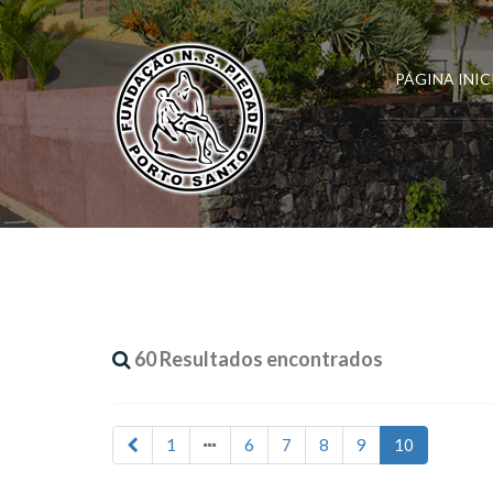
PÁGINA INIC
60 Resultados encontrados
1
6
7
8
9
10