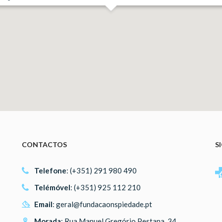
CONTACTOS
S
Telefone
: (+351) 291 980 490
Telémóvel
: (+351) 925 112 210
Email
:
geral@fundacaonspiedade.pt
Morada
: Rua Manuel Gregório Pestana, 34